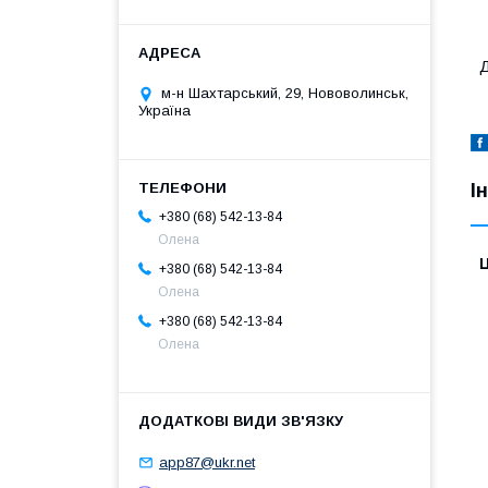
Д
м-н Шахтарський, 29, Нововолинськ,
Україна
І
+380 (68) 542-13-84
Олена
Ц
+380 (68) 542-13-84
Олена
+380 (68) 542-13-84
Олена
app87@ukr.net