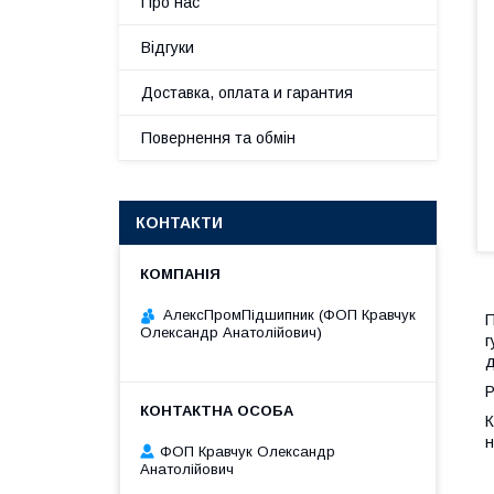
Про нас
Відгуки
Доставка, оплата и гарантия
Повернення та обмін
КОНТАКТИ
АлексПромПідшипник (ФОП Кравчук
П
Олександр Анатолійович)
г
д
Р
К
н
ФОП Кравчук Олександр
Анатолійович