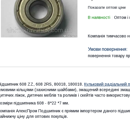
Показати оптові ціни
В наявності
Оптом і 
Компанія тимчасово 
повернення товару п
ідшипник 608 ZZ, 608 2RS, 80018, 180018.
Кульковий радіальний 
умовими кільцями (захисними шайбами), змащений всередині змащ
итячих ліжок, дитячих меблів та роликів і скейтів часто використову
озміри підшипника 608 - 8*22 *7 мм.
омпанія АлексПром Подшипник є прямим імпортером даного підшипн
айнижчу ціну для оптових покупців.