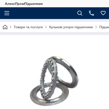
АлексПромПідшипник
Товари та послуги
Кулькові упорні підшипники
Підши