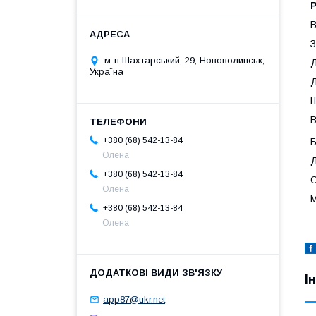
В
З
м-н Шахтарський, 29, Нововолинськ,
Д
Україна
Д
Ш
В
+380 (68) 542-13-84
Б
Олена
Д
+380 (68) 542-13-84
С
Олена
М
+380 (68) 542-13-84
Олена
І
app87@ukr.net