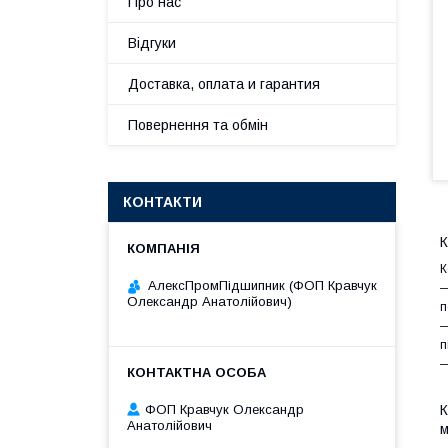
Про нас
Відгуки
Доставка, оплата и гарантия
Повернення та обмін
КОНТАКТИ
К
К
АлексПромПідшипник (ФОП Кравчук
—
Олександр Анатолійович)
п
—
п
—
ФОП Кравчук Олександр
К
Анатолійович
м