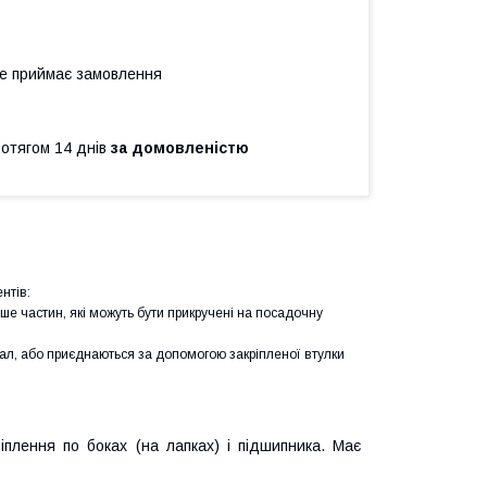
не приймає замовлення
ротягом 14 днів
за домовленістю
нтів:
ше частин, які можуть бути прикручені на посадочну
вал, або приєднаються за допомогою закріпленої втулки
плення по боках (на лапках) і підшипника. Має