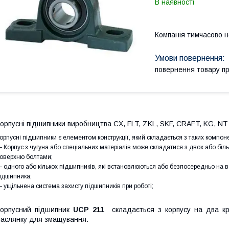
В наявності
Компанія тимчасово 
повернення товару п
орпусні підшипники виробництва CX, FLT, ZKL, SKF, CRAFT, KG, NT
орпусні підшипники є елементом конструкції, який складається з таких компоне
 Корпус з чугуна або спеціальних матеріалів може складатися з двох або біль
оверхню болтами;
 одного або кількох підшипників, які встановлюються або безпосередньо на 
ідшипника;
 ущільнена система захисту підшипників при роботі;
орпусний підшипник
UCP 211
складається з корпусу на два крі
аслянку для змащування.