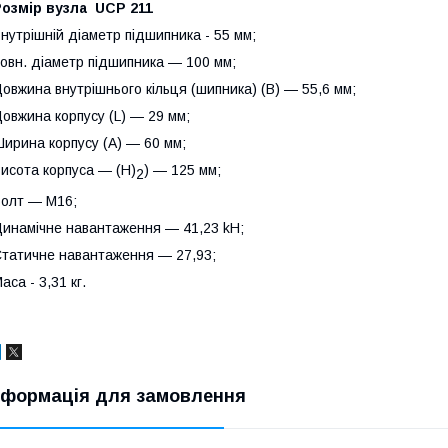
Розмір вузла UCP 211
нутрішній діаметр підшипника - 55 мм;
овн. діаметр підшипника — 100 мм;
овжина внутрішнього кільця (шипника) (B) — 55,6 мм;
овжина корпусу (L) — 29 мм;
ирина корпусу (A) — 60 мм;
исота корпуса — (H)
) — 125 мм;
2
олт — M16;
инамічне навантаження — 41,23 kН;
татичне навантаження — 27,93;
аса - 3,31 кг.
нформація для замовлення