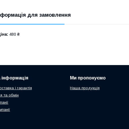
нформація для замовлення
іна:
480 ₴
 інформація
Ми пропонуємо
ставка і гарантія
Наша продукція
я та обмін
панії
мпанії