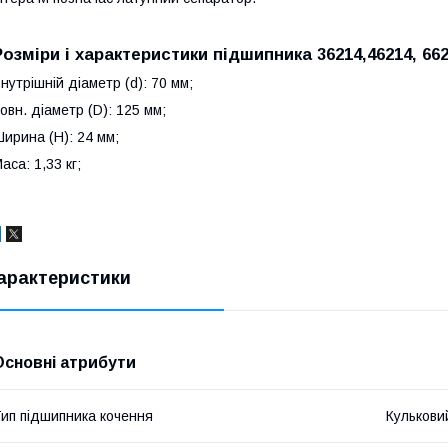
Розміри і характеристики підшипника 36214,46214, 6621
нутрішній діаметр (d): 70 мм;
овн. діаметр (D): 125 мм;
ирина (H): 24 мм;
аса: 1,33 кг;
арактеристики
Основні атрибути
ип підшипника кочення
Кулькови