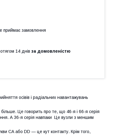
не приймає замовлення
ротягом 14 днів
за домовленістю
йняття осівів і радіальних навантажувань
більше. Це говорить про те, що 46-я і 66-я серія
ання. А 36-я серія навпаки Це вузли з меншим
укви СА або DD — це кут контакту. Крім того,