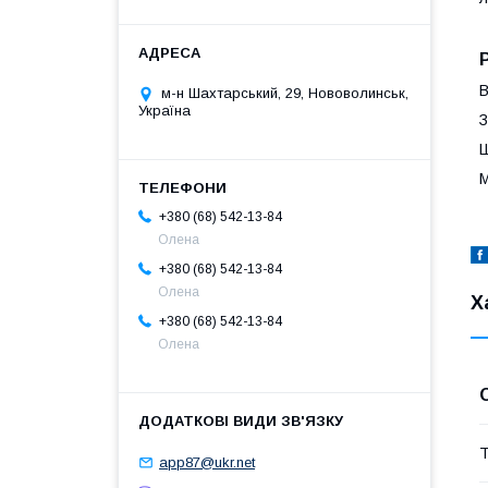
В
м-н Шахтарський, 29, Нововолинськ,
Україна
З
Ш
М
+380 (68) 542-13-84
Олена
+380 (68) 542-13-84
Олена
Х
+380 (68) 542-13-84
Олена
Т
app87@ukr.net