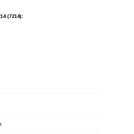
4 (7214):
й