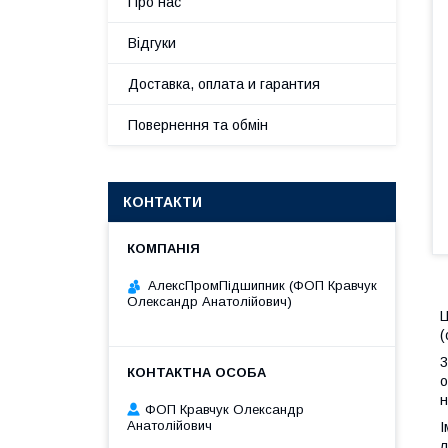
Про нас
Відгуки
Доставка, оплата и гарантия
Повернення та обмін
КОНТАКТИ
АлексПромПідшипник (ФОП Кравчук
Олександр Анатолійович)
Ц
(
3
о
н
ФОП Кравчук Олександр
Анатолійович
І
л