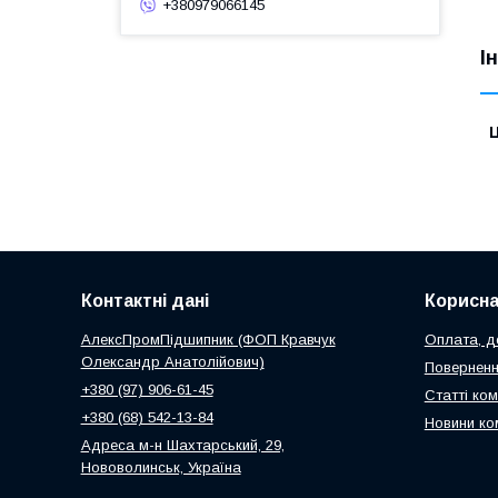
+380979066145
І
Ц
Контактні дані
Корисна
АлексПромПідшипник (ФОП Кравчук
Оплата, до
Олександр Анатолійович)
Поверненн
+380 (97) 906-61-45
Статті ком
+380 (68) 542-13-84
Новини ко
Адреса м-н Шахтарський, 29,
Нововолинськ, Україна