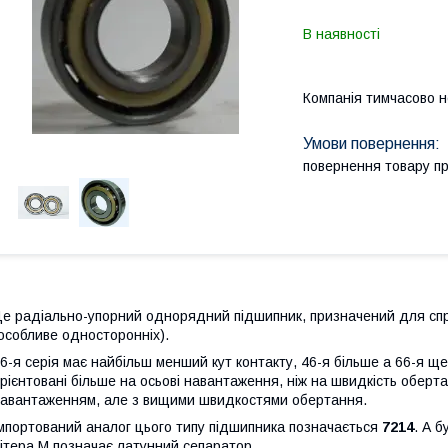
В наявності
Компанія тимчасово 
повернення товару п
е радіально-упорний однорядний підшипник, призначений для спри
особливе односторонніх).
6-я серія має найбільш менший кут контакту, 46-я більше а 66-я ще 
рієнтовані більше на осьові навантаження, ніж на швидкість оберт
авантаженням, але з вищими швидкостями обертання.
мпортований аналог цього типу підшипника позначається
7214
. А б
ітера М позначає латунний сепаратор.