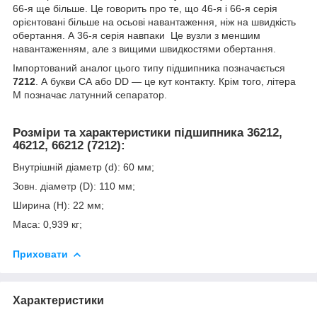
66-я ще більше. Це говорить про те, що 46-я і 66-я серія
орієнтовані більше на осьові навантаження, ніж на швидкість
обертання. А 36-я серія навпаки Це вузли з меншим
навантаженням, але з вищими швидкостями обертання.
Імпортований аналог цього типу підшипника позначається
7212
. А букви СА або DD — це кут контакту. Крім того, літера
М позначає латунний сепаратор.
Розміри та характеристики підшипника 36212,
46212, 66212 (7212):
Внутрішній діаметр (d): 60 мм;
Зовн. діаметр (D): 110 мм;
Ширина (H): 22 мм;
Маса: 0,939 кг;
Приховати
Характеристики