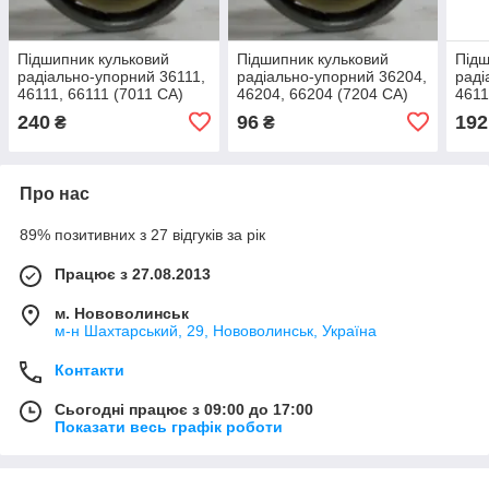
Підшипник кульковий
Підшипник кульковий
Підш
радіально-упорний 36111,
радіально-упорний 36204,
раді
46111, 66111 (7011 СА)
46204, 66204 (7204 СА)
4611
купи
240
96
192
₴
₴
Про нас
89% позитивних з 27 відгуків за рік
Працює з 27.08.2013
м. Нововолинськ
м-н Шахтарський, 29, Нововолинськ, Україна
Контакти
Сьогодні працює з 09:00 до 17:00
Показати весь графік роботи