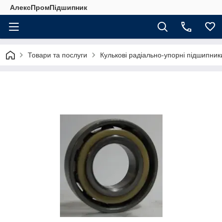
АлексПромПідшипник
Товари та послуги
Кулькові радіально-упорні підшипник